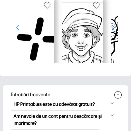
Întrebări frecvente
HP Printables este cu adevărat gratuit?
HP Printables oferă peste 2.500 de
Am nevoie de un cont pentru descărcare și
imprimabile gratuite pentru descărcare
imprimare?
și imprimare. Explorați pagini de colorat