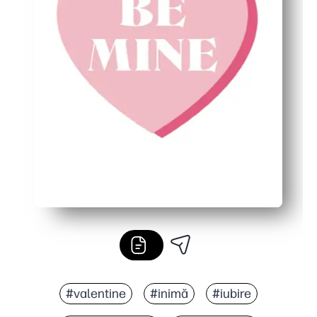
#valentine
#inimă
#iubire