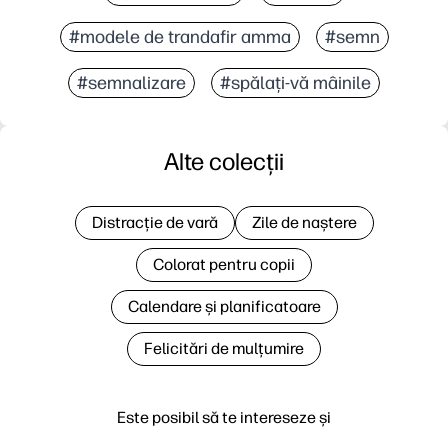
#modele de trandafir amma
#semn
#semnalizare
#spălați-vă mâinile
Alte colecții
Distracție de vară
Zile de naștere
Colorat pentru copii
Calendare și planificatoare
Felicitări de mulțumire
Este posibil să te intereseze și