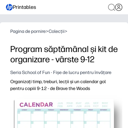
Printables
Pagina de pornire
>
Colecții
>
Program săptămânal și kit de
organizare - vârste 9-12
Seria School of Fun - Fișe de lucru pentru învățare
Organizați timp, treburi, lecții și un calendar gol
pentru copiii 9-12 - de Brave the Woods
De ce funcționează:
Imprimați și plecați - fără pregătire, completați treburile,
Aspectul potrivit pentru copii îl motivează pe copilul tă
Format flexibil - program săptămânal plus calendar gol 
Laminarea sau utilizarea protectoarelor pentru foi îl face