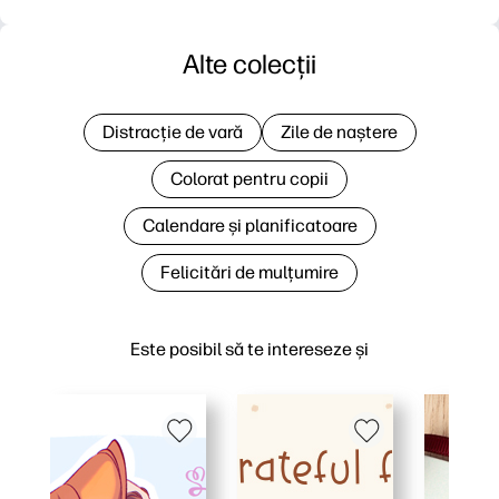
Alte colecții
Distracție de vară
Zile de naștere
Colorat pentru copii
Calendare și planificatoare
Felicitări de mulțumire
Este posibil să te intereseze și