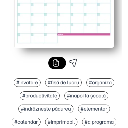
#invatare
#fișă de lucru
#organiza
#productivitate
#înapoi la școală
#îndrăznește pădurea
#elementar
#calendar
#imprimabil
#a programa