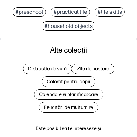
#preschool
#practical life
#life skills
#household objects
Alte colecții
Distracție de vară
Zile de naștere
Colorat pentru copii
Calendare și planificatoare
Felicitări de mulțumire
Este posibil să te intereseze și