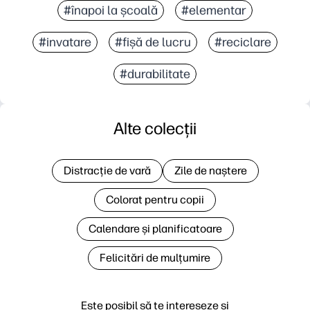
#înapoi la școală
#elementar
#invatare
#fișă de lucru
#reciclare
#durabilitate
Alte colecții
Distracție de vară
Zile de naștere
Colorat pentru copii
Calendare și planificatoare
Felicitări de mulțumire
Este posibil să te intereseze și