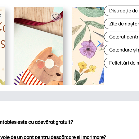
Distracție de
Zile de naște
Colorat pentr
Calendare și 
Felicitări de
ntables este cu adevărat gratuit?
ntables oferă peste 2.500 de imprimabile gratuite pentru descă
voie de un cont pentru descărcare și imprimare?