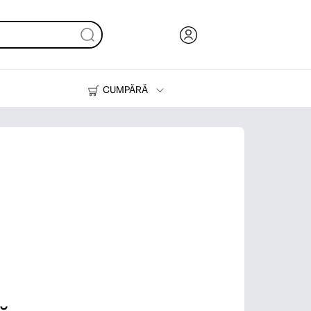
CUMPĂRĂ
Cerneală & Toner
Imprimante