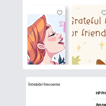
Întrebări frecvente
HP Pri
HP Pri
Am ne