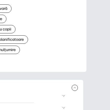
 vară
re
u copii
planificatoare
 mulțumire
rcare și imprimare.