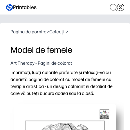
Printables
Pagina de pornire
>
Colecții
>
Model de femeie
Art Therapy - Pagini de colorat
Imprimați, luați culorile preferate și relaxați-vă cu
această pagină de colorat cu model de femeie cu
terapie artistică - un design calmant și detaliat de
care vă puteți bucura acasă sau la clasă.
De ce funcționează:
Gata în câteva secunde - trebuie doar să imprimați și s
Munca complexă în linie vă ajută să vă concentrați, să vă 
Se potrivește oricărui plan - folosește-l pentru casă, c