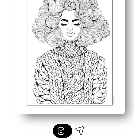
Retipăriți ori de câte ori doriți pentru a încerca noi pa