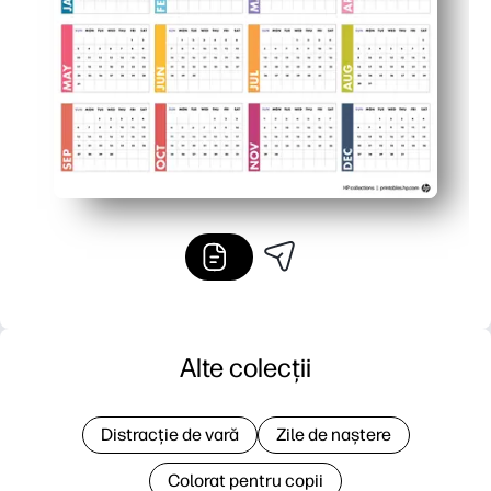
Utilizare flexibilă - agățați de frigider, liant sau birou și 
Alte colecții
Distracție de vară
Zile de naștere
Colorat pentru copii