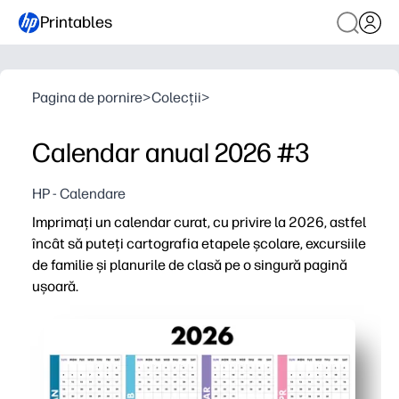
Printables
Pagina de pornire
>
Colecții
>
Calendar anual 2026 #3
HP - Calendare
Imprimați un calendar curat, cu privire la 2026, astfel
încât să puteți cartografia etapele școlare, excursiile
de familie și planurile de clasă pe o singură pagină
ușoară.
De ce funcționează:
Fără pregătire - descărcați, imprimați și începeți planif
Planificare generală - vedeți întregul an pentru a evit
Prietenos pentru familie și clasă - zile de naștere, teste