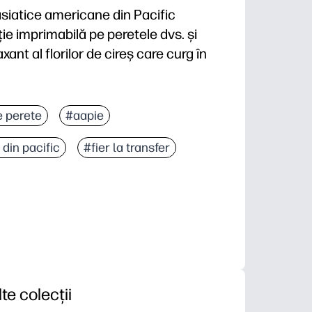
 asiatice americane din Pacific
e imprimabilă pe peretele dvs. și
xant al florilor de cireș care curg în
taneu de imprimare și agățare - descărcați, imprimați
e perete
#aapie
sala de clasă sau camera de zi să se simtă senină și
 din pacific
#fier la transfer
rporat - declanșează conversații despre moștenirea 
 imprimați pe litere sau hârtie mai mare pentru a se po
lte colecții