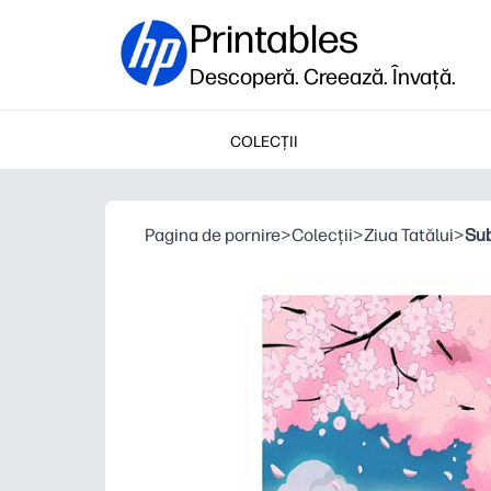
Printables
Descoperă. Creează. Învață.
COLECȚII
Pagina de pornire
>
Colecții
>
Ziua Tatălui
>
Sub