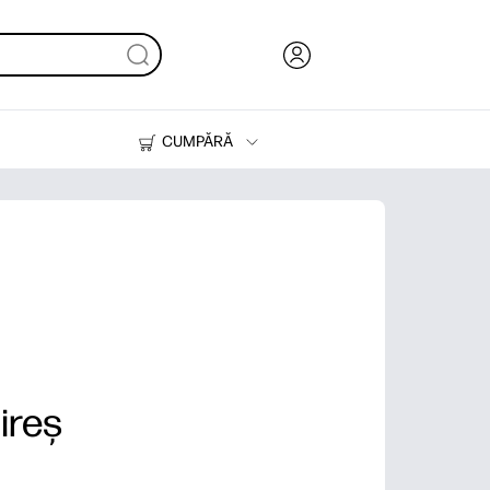
CUMPĂRĂ
Cerneală & Toner
Imprimante
cireș