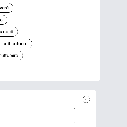
 vară
re
u copii
planificatoare
 mulțumire
rcare și imprimare.
 știri și cărți