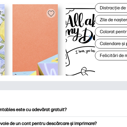
Distracție de
Zile de naște
Colorat pentr
Calendare și 
Felicitări de
ntables este cu adevărat gratuit?
ntables oferă peste 2.500 de imprimabile gratuite pentru descă
voie de un cont pentru descărcare și imprimare?
ați pagini de colorat populare, foi de lucru distractive de învățare,