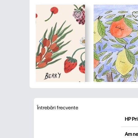
Întrebări frecvente
HP Pri
HP Pri
Am ne
Explor