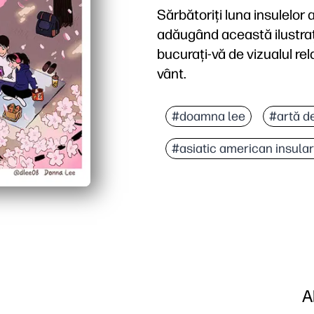
Sărbătoriți luna insulelor
adăugând această ilustrați
bucurați-vă de vizualul rela
vânt.
De ce funcționează:
Obțineți un decor instan
#doamna lee
#artă d
Arta calmantă vă ajută 
#asiatic american insular
Prompt de învățare înco
Dimensionare versatilă -
A