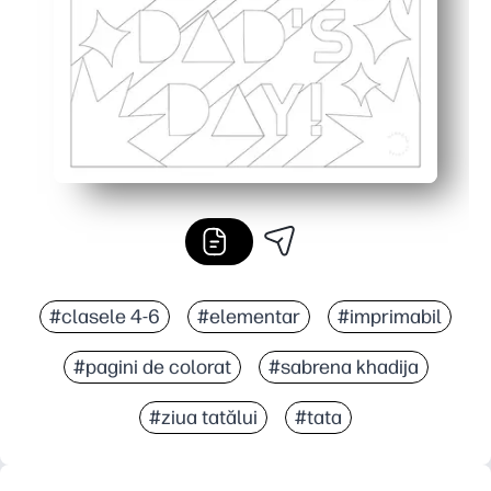
#clasele 4-6
#elementar
#imprimabil
#pagini de colorat
#sabrena khadija
#ziua tatălui
#tata