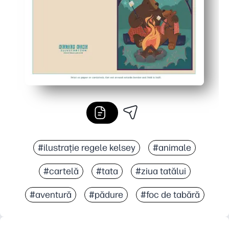
#ilustrație regele kelsey
#animale
#cartelă
#tata
#ziua tatălui
#aventură
#pădure
#foc de tabără