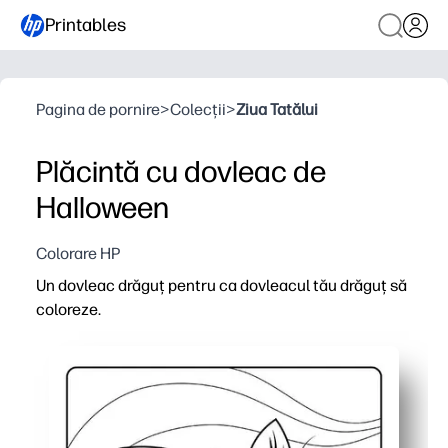
Printables
Pagina de pornire
>
Colecții
>
Ziua Tatălui
Plăcintă cu dovleac de
Halloween
Colorare HP
Un dovleac drăguț pentru ca dovleacul tău drăguț să
coloreze.