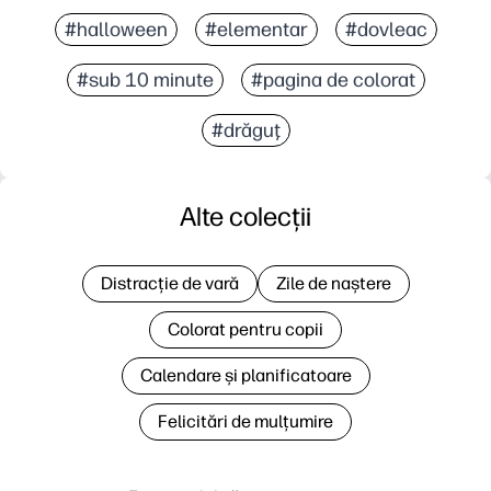
#halloween
#elementar
#dovleac
#sub 10 minute
#pagina de colorat
#drăguţ
Alte colecții
Distracție de vară
Zile de naștere
Colorat pentru copii
Calendare și planificatoare
Felicitări de mulțumire