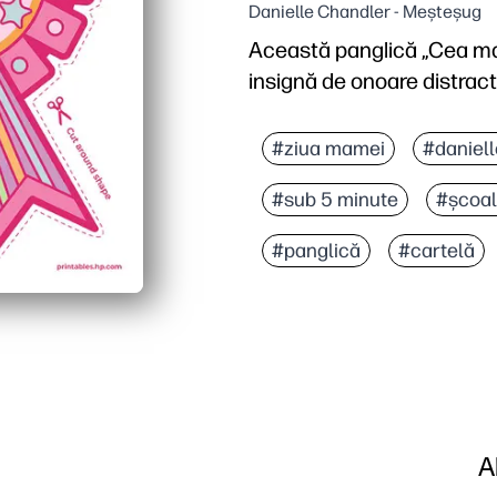
Danielle Chandler - Meșteșug
Această panglică „Cea ma
insignă de onoare distract
De ce funcționează:
Puteți imprima, tăia și 
#ziua mamei
#daniel
Copiii devin creativi - 
#sub 5 minute
#școal
Prietenos la clasă și ac
Gata pentru fotografii și
#panglică
#cartelă
A