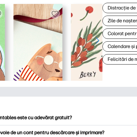
Distracție de
Zile de naște
Colorat pentr
Calendare și 
Felicitări de
ntables este cu adevărat gratuit?
ntables oferă peste 2.500 de imprimabile gratuite pentru descă
voie de un cont pentru descărcare și imprimare?
ați pagini de colorat populare, foi de lucru distractive de învățare,