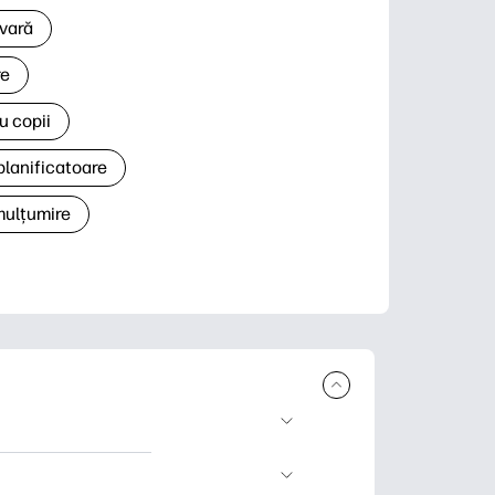
 vară
re
u copii
planificatoare
 mulțumire
rcare și imprimare.
 știri și cărți