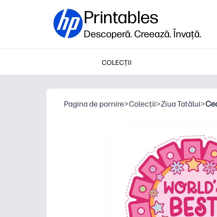
Printables
Descoperă. Creează. Învață.
COLECȚII
Pagina de pornire
>
Colecții
>
Ziua Tatălui
>
Cea