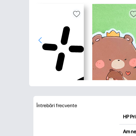
Întrebări frecvente
HP Pri
HP Pri
Am ne
Explor