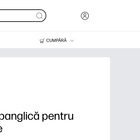
CUMPĂRĂ
Cerneală & Toner
Imprimante
panglică pentru
e