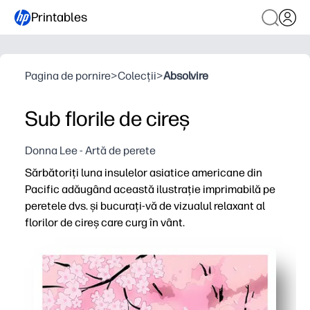
Printables
Pagina de pornire
>
Colecții
>
Absolvire
Sub florile de cireș
Donna Lee - Artă de perete
Sărbătoriți luna insulelor asiatice americane din
Pacific adăugând această ilustrație imprimabilă pe
peretele dvs. și bucurați-vă de vizualul relaxant al
florilor de cireș care curg în vânt.
De ce funcționează:
Obțineți un decor instantaneu de imprimare și agățare - 
Arta calmantă vă ajută sala de clasă sau camera de zi s
Prompt de învățare încorporat - declanșează conversați