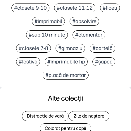
#clasele 9-10
#clasele 11-12
#liceu
#imprimabil
#absolvire
#sub 10 minute
#elementar
#clasele 7-8
#gimnaziu
#cartelă
#festivă
#imprimabile hp
#șapcă
#placă de mortar
Alte colecții
Distracție de vară
Zile de naștere
Colorat pentru copii