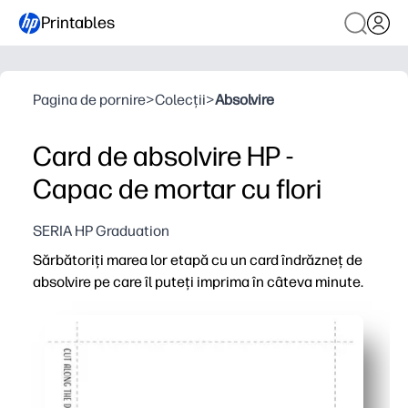
Printables
Pagina de pornire
>
Colecții
>
Absolvire
Card de absolvire HP -
Capac de mortar cu flori
SERIA HP Graduation
Sărbătoriți marea lor etapă cu un card îndrăzneț de
absolvire pe care îl puteți imprima în câteva minute.
De ce funcționează:
Gata într-o clipă - doar imprimați, pliați și semnați - per
Stil remarcabil - o grafică curată cu capace de absolvir
Ușor de personalizat - adăugați o notă, autocolante sau o
Imprimați câte aveți nevoie - ideal pentru colegii de clas