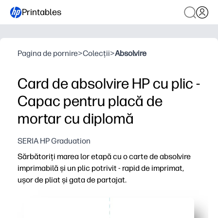
Printables
Pagina de pornire
>
Colecții
>
Absolvire
Card de absolvire HP cu plic -
Capac pentru placă de
mortar cu diplomă
SERIA HP Graduation
Sărbătoriți marea lor etapă cu o carte de absolvire
imprimabilă și un plic potrivit - rapid de imprimat,
ușor de pliat și gata de partajat.
De ce funcționează:
Comoditate de imprimare și utilizare - descărcați, imprim
Aspect coordonat - cardul și plicul potrivite fac felicităr