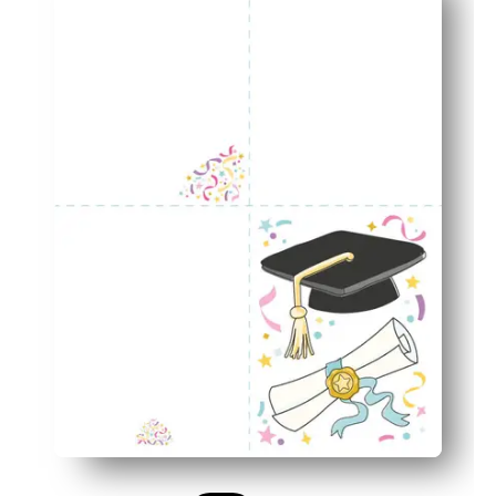
Personal și versatil - mult spațiu pentru o notă sinceră 
Flexibil pentru orice setare - perfect pentru profesori, f