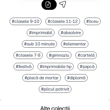
#clasele 9-10
#clasele 11-12
#liceu
#imprimabil
#absolvire
#sub 10 minute
#elementar
#clasele 7-8
#gimnaziu
#cartelă
#festivă
#imprimabile hp
#șapcă
#placă de mortar
#diplomă
#plicul potrivit
Alte colecții