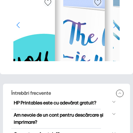
Întrebări frecvente
HP Printables este cu adevărat gratuit?
HP Printables oferă peste 2.500 de
Am nevoie de un cont pentru descărcare și
imprimabile gratuite pentru descărcare
imprimare?
și imprimare. Explorați pagini de colorat
Puteți explora și imprima fără a crea un