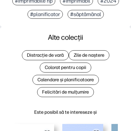
#imprimabile hp
#imprimabil
#2024
#planificator
#săptămânal
Alte colecții
Distracție de vară
Zile de naștere
Colorat pentru copii
Calendare și planificatoare
Felicitări de mulțumire
Este posibil să te intereseze și