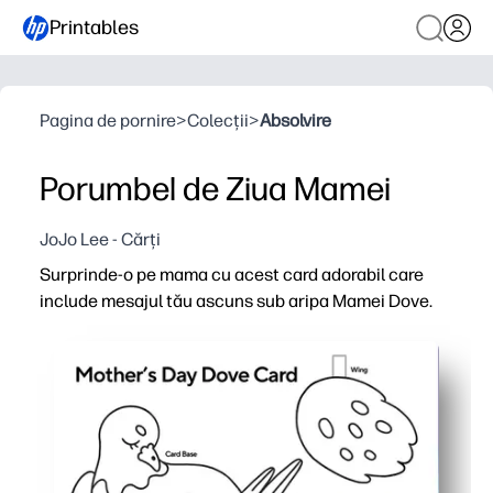
Printables
Pagina de pornire
>
Colecții
>
Absolvire
Porumbel de Ziua Mamei
JoJo Lee - Cărți
Surprinde-o pe mama cu acest card adorabil care
include mesajul tău ascuns sub aripa Mamei Dove.
De ce funcționează:
Print-and-go - adăugați creioane sau markere, apoi tăiați
Surpriză interactivă - copiii pun o notă secretă sub ari
Dezvoltarea abilităților - acceptă practica foarfecelor, 
Suvenire prietenoasă cu bugetul - designul alb-negru e