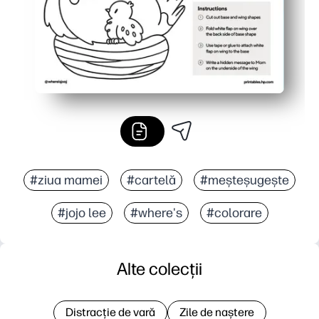
#ziua mamei
#cartelă
#meșteșugește
#jojo lee
#where's
#colorare
Alte colecții
Distracție de vară
Zile de naștere