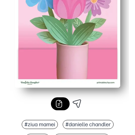
#ziua mamei
#danielle chandler