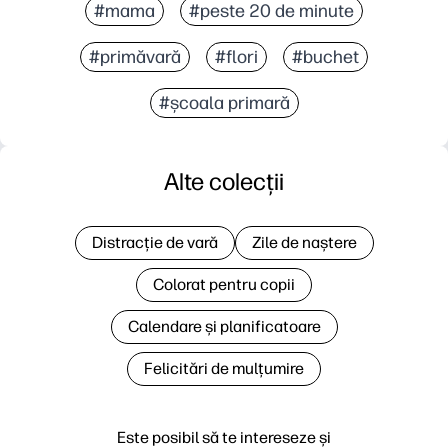
#mama
#peste 20 de minute
#primăvară
#flori
#buchet
#școala primară
Alte colecții
Distracție de vară
Zile de naștere
Colorat pentru copii
Calendare și planificatoare
Felicitări de mulțumire
Este posibil să te intereseze și