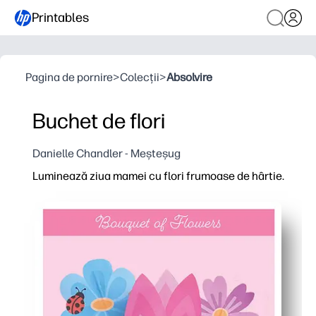
Printables
Pagina de pornire
>
Colecții
>
Absolvire
Buchet de flori
Danielle Chandler - Meșteșug
Luminează ziua mamei cu flori frumoase de hârtie.
De ce funcționează:
Imprimați, tăiați și asamblați în câteva minute - fără p
Copiii tăi rămân implicați în colorarea și meșteșugul pr
Personalizați petalele, culorile și mesajele pentru mam
Obțineți un buchet durabil, fără apă, care strălucește c