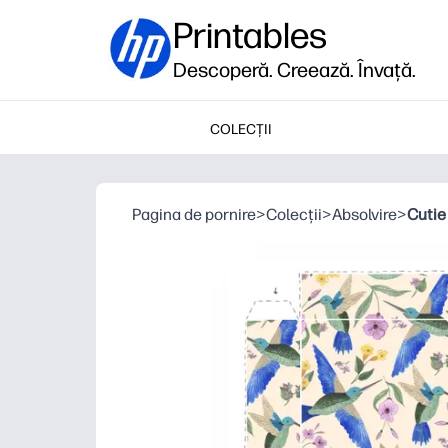
Printables
Descoperă. Creează. Învață.
COLECȚII
Pagina de pornire
>
Colecții
>
Absolvire
>
Cutie