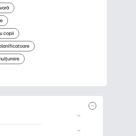
 vară
re
u copii
planificatoare
 mulțumire
rcare și imprimare.
 știri și cărți