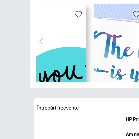
Întrebări frecvente
HP Pri
HP Pri
Am ne
Explor