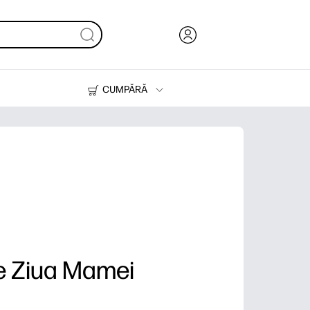
CUMPĂRĂ
Cerneală & Toner
Imprimante
e Ziua Mamei