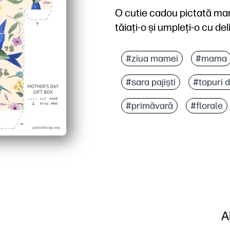
O cutie cadou pictată manu
tăiați-o și umpleți-o cu de
De ce funcționează:
Puteți imprima pe hârtie 
#ziua mamei
#mama
Îl puteți folosi acasă s
#sara pajiști
#topuri d
Îl personalizați cu un n
Obțineți o dimensiune po
#primăvară
#florale
A