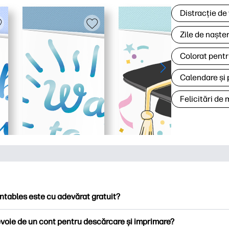
Distracție de
Zile de naște
Colorat pentr
Calendare și 
Felicitări de
ntables este cu adevărat gratuit?
ntables oferă peste 2.500 de imprimabile gratuite pentru descă
voie de un cont pentru descărcare și imprimare?
ați pagini de colorat populare, foi de lucru distractive de învățare,