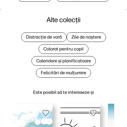
Alte colecții
Distracție de vară
Zile de naștere
Colorat pentru copii
Calendare și planificatoare
Felicitări de mulțumire
Este posibil să te intereseze și