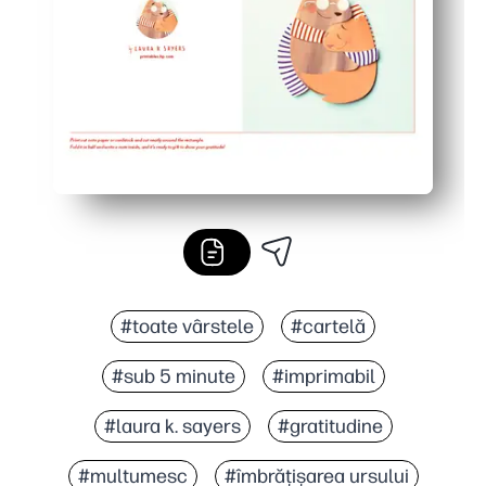
Imprimă pe US Letter sau A4 - spațiu liber în interior pe
#toate vârstele
#cartelă
#sub 5 minute
#imprimabil
#laura k. sayers
#gratitudine
#multumesc
#îmbrățișarea ursului