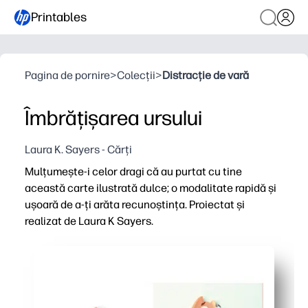
Printables
Pagina de pornire
>
Colecții
>
Distracție de vară
Îmbrățișarea ursului
Laura K. Sayers - Cărți
Mulțumește-i celor dragi că au purtat cu tine
această carte ilustrată dulce; o modalitate rapidă și
ușoară de a-ți arăta recunoștința. Proiectat și
realizat de Laura K Sayers.
De ce funcționează:
Puteți imprima, plia și semna în câteva minute - nu este
Lucrările de artă prietenoase ale ursului încântă copiii 
Funcționează pentru profesori, părinți și studenți - spu