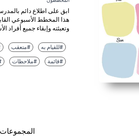
المخططون
ابق على اطلاع دائم بالمدرسة
هذا المخطط الأسبوعي القاب
وتعبئته وإبقاء جميع أفراد ا
لماذا يعمل:
سهولة الطباعة والانطلاق - لا
#للقيام به
#متعقب
#
تعمل الأقسام اليومية الواضح
#قائمة
#ملاحظات
#
مرن للآباء والمعلمين والأطفا
يشجع الروتين والمسؤولية مع
المجموعات 