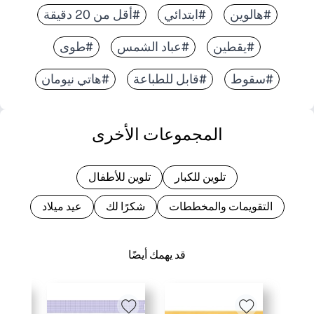
#هالوين
#ابتدائي
#أقل من 20 دقيقة
#يقطين
#عباد الشمس
#طوى
#سقوط
#قابل للطباعة
#هاتي نيومان
المجموعات الأخرى
تلوين للكبار
تلوين للأطفال
التقويمات والمخططات
شكرًا لك
عيد ميلاد
قد يهمك أيضًا