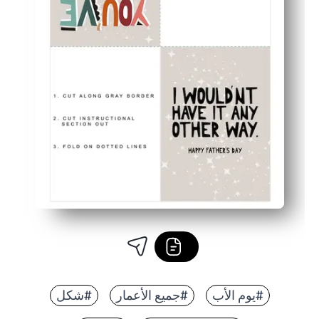
#يوم الأب
#جميع الأعمار
#شكل