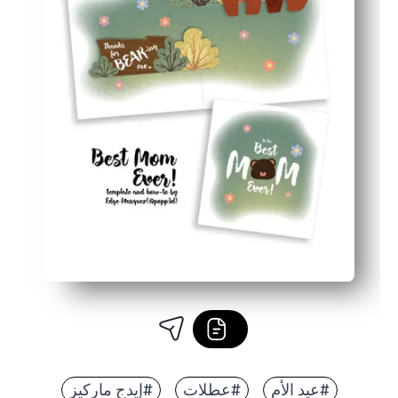
#عيد الأم
#عطلات
#إيدج ماركيز