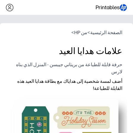
Printables
الصفحة الرئيسية
>
من HP
>
علامات هدايا العيد
حرفة قابلة للطباعة من بريتاني جيبسن - المنزل الذي بناه
لارس
أضف لمسة شخصية إلى هداياك مع بطاقة هدايا العيد هذه
القابلة للطباعة!
لماذا يعمل:
اطبع في دقائق - ما عليك سوى الطباعة والقص واللكم والربط بأي 
تصميمات احتفالية تجمع بين المزج والتطابق - فهي تكمل أي غلاف 
اجعلها شخصية - أضف أسماء وملاحظات قصيرة وصورة صغيرة لعلام
متعة للأطفال والفصول الدراسية - قم ببناء مهارات الكتابة اليدوية و