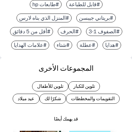
#قابل للطباعة
#طابعات hp
#بريتاني جيبسن
#المنزل الذي بناه لارس
#الصفوف 1-3
#الحرف
#أقل من 5 دقائق
#هدايا
#عطلة
#شتاء
#علامات الهدايا
المجموعات الأخرى
تلوين للكبار
تلوين للأطفال
التقويمات والمخططات
شكرًا لك
عيد ميلاد
قد يهمك أيضًا