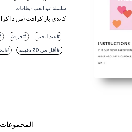
سلسلة عيد الحب - بطاقات
كاندي بار كرافت (من ذا كرا
#عيد الحب
#حرفة
#
#أقل من 20 دقيقة
#الحي
المجموعات 