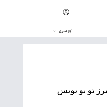
تسوق
الحبر ومسحوق الحبر والورق
الطابعات
رز تو يو بوبس