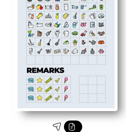
يتتبع التقدم والثناء - استخدم قسم الملاحظات للتذكيرات والانتصار