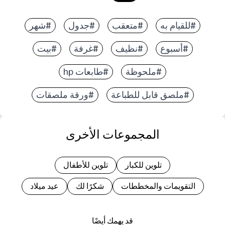
#للقيام به
#متعقب
#جدول
#شهر
#أسبوع
#نظيف
#غرفة
#بيت
#ملحوظة
#طابعات hp
#ملصق قابل للطباعة
#ورقة ملصقات
المجموعات الأخرى
تلوين للكبار
تلوين للأطفال
التقويمات والمخططات
شكرًا لك
عيد ميلاد
قد يهمك أيضًا