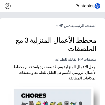
Printables
الصفحة الرئيسية
>
من HP
>
مخطط الأعمال المنزلية 3 مع
الملصقات
ملصقات HP القابلة للطباعة
اجعل الأعمال المنزلية بسيطة ومحفزة باستخدام مخطط
الأعمال الروتيني الأسبوعي القابل للطباعة وملصقات
المكافآت المطابقة.
لماذا يعمل:
إعداد بدون إعداد مسبق - ما عليك سوى الطباعة والنشر والبدء في
تحافظ على تفاعل الأطفال - تعمل الأيقونات الملونة على تحويل ال
يبني إجراءات روتينية متسقة - شبكة أسبوعية واضحة توضح ما يجب 