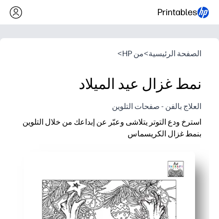
Printables
الصفحة الرئيسية
>
من HP
>
نمط غزال عيد الميلاد
العلاج بالفن - صفحات التلوين
استرخ ودع التوتر يتلاشى وعبّر عن إبداعك من خلال التلوين
بنمط غزال الكريسماس
لماذا يعمل:
يمكنك فقط الطباعة واللون - بدون إعداد أو فوضى، مما يجعله مثالي
ستحصل على استراحة ذهنية مهدئة وخالية من الشاشة - التلوين الوا
يمكنك بناء القوة الحركية الدقيقة والتركيز - وهي مثالية للتشطيبات ا
يمكنك إعادة توظيف العمل الفني - تحويله إلى بطاقات عطلة أو بطا