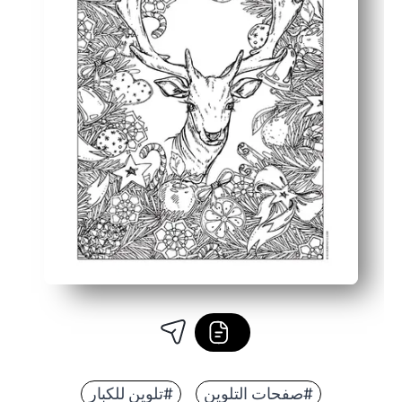
#صفحات التلوين
#تلوين للكبار