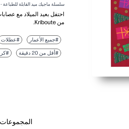
سلسلة ماجيك ميد القابلة للطباعة - 
احتفل بعيد الميلاد مع عصا
من Kriboute.
لماذا يعمل:
Zero prep - ما عليك سوى الطباعة والقص والتأمين للحصول على متعة فورية أثناء العطلة.
#جميع الأعمار
#عطلات
تحافظ على تفاعل الأطفال -
#أقل من 20 دقيقة
#كري
جاهز للفصول الدراسية - يس
قابل للتعديل ومتين - مقاس ي
المجموعات 