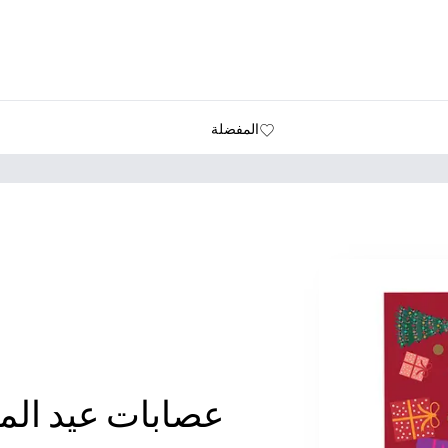
المفضلة
عصابات عيد المي