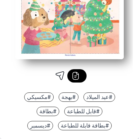
تشطيب مصقول: تصميم واضح وعالي الجودة يبدو رائعًا على الورق ا
#عيد الميلاد
#بهجة
#مكسيكي
#قابل للطباعة
#بطاقة
#بطاقة قابلة للطباعة
#ديسمبر