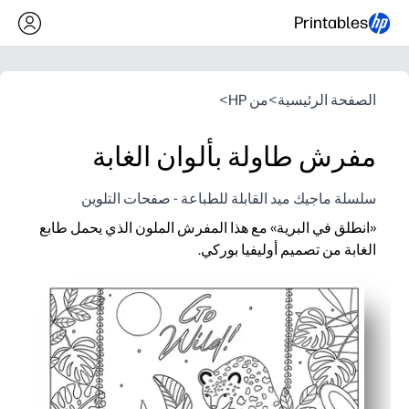
Printables
الصفحة الرئيسية
>
من HP
>
مفرش طاولة بألوان الغابة
سلسلة ماجيك ميد القابلة للطباعة - صفحات التلوين
«انطلق في البرية» مع هذا المفرش الملون الذي يحمل طابع
الغابة من تصميم أوليفيا بوركي.
لماذا يعمل:
تحافظ أنشطة Print-and-Go على مشاركة أطفالك بسعادة في الوجبات أو المطاعم أو الحفلات أو الأوقات الهادئة.
يعزز مشهد الغابة المفصل الإبداع والممارسة الحركية الدقيقة مع بنا
Zero prep - ما عليك سوى الطباعة أو التقاط أقلام التلوين أو العلامات أو التصفيح لمتعة المسح الجاف القابلة لإعادة الاستخدام.
طريقة سهلة لتوسيع نطاق التعلم - عد الحيوانات وتسمية الألوان وم