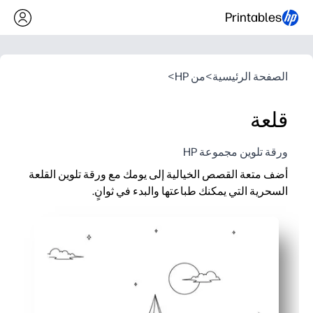
Printables
الصفحة الرئيسية
>
من HP
>
قلعة
ورقة تلوين مجموعة HP
أضف متعة القصص الخيالية إلى يومك مع ورقة تلوين القلعة
السحرية التي يمكنك طباعتها والبدء في ثوانٍ.
لماذا يعمل:
سهولة التحضير - ما عليك سوى الطباعة في المنزل أو المدرسة وستك
تحافظ على تفاعل الأطفال - الأبراج الشاهقة والأعلام والنوافذ تستدع
يبني المهارات - ينمو التحكم الحركي الدقيق والتعرف على الألوان و
الاستخدام المرن - إطلاق العنان لسرد القصص أو تزيين لوحات الإعل