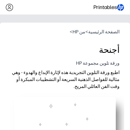
Printables
الصفحة الرئيسية
>
من HP
>
أجنحة
ورقة تلوين مجموعة HP
اطبع ورقة التلوين التجريدية هذه لإثارة الإبداع والهدوء - وهي
مثالية للفواصل الذهنية السريعة أو التشطيبات المبكرة أو
وقت الفن العائلي المريح.
لماذا يعمل:
نشاط فوري بدون إعداد - ما عليك سوى الطباعة واللون باستخدام ا
تحافظ الأنماط المفتوحة على تفاعل الأطفال أثناء التدريس أو الطهي
يبني القوة الحركية الدقيقة وإحساس الألوان والتركيز من خلال التل
متعدد الاستخدامات للفصول الدراسية والمنازل - يُستخدم للتشطيب المب