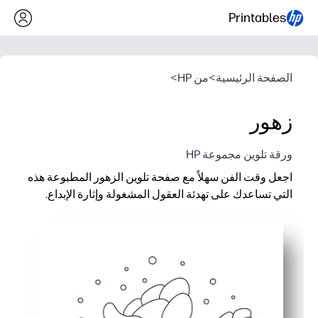
Printables
الصفحة الرئيسية
>
من HP
>
زهور
ورقة تلوين مجموعة HP
اجعل وقت الفن سهلاً مع صفحة تلوين الزهور المطبوعة هذه
التي تساعدك على تهدئة العقول المشغولة وإثارة الإبداع.
لماذا يعمل:
لا تحتاج إلى إعداد مسبق ولا تحتاج إلى استخدام الحبر - ما عليك سوى
يعزز التحكم الحركي الدقيق وقبضة القلم الرصاص بينما يتدرب الأ
يعزز التركيز واليقظة - مثالي لفترات راحة الدماغ أو التشطيبات المب
نتائج متعددة الاستخدامات - يتم عرضها على لوحات الإعلانات أو تحو