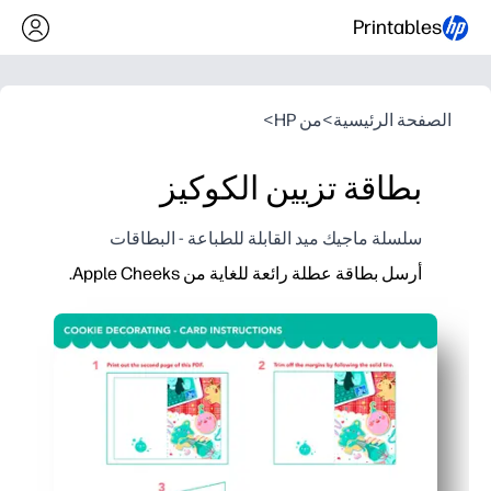
Printables
الصفحة الرئيسية
>
من HP
>
بطاقة تزيين الكوكيز
سلسلة ماجيك ميد القابلة للطباعة - البطاقات
أرسل بطاقة عطلة رائعة للغاية من Apple Cheeks.
لماذا يعمل:
جاهز في دقائق - يمكنك الطباعة والطي وستكون جاهزًا للبطاقة
تُشرك الأطفال - زيّن تصميم الكعكة بأقلام تلوين أو علامات
مناسب للفصول الدراسية والعائلة - سهل للأنشطة الجماعية أو 
طابعة منزلية محسّنة - خطوط واضحة وألوان متوازنة للحصول ع