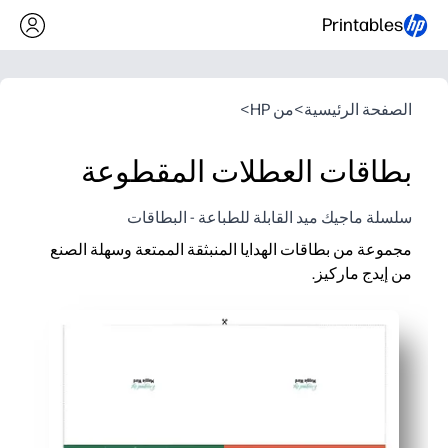
Printables
الصفحة الرئيسية
>
من HP
>
بطاقات العطلات المقطوعة
سلسلة ماجيك ميد القابلة للطباعة - البطاقات
مجموعة من بطاقات الهدايا المنبثقة الممتعة وسهلة الصنع
من إيدج ماركيز.
لماذا يعمل:
ما عليك سوى طباعته وقطعه وإبرازه في دقائق - دون الحاجة إلى ل
يمكنك إبقاء الأطفال منخرطين في مهمة عملية احتفالية تبني مهارا
يمكنك إعداد فصل دراسي كامل بسرعة - تجربة رائعة ثلاثية الأبعاد ي
يمكنك تخصيص كل بطاقة بالألوان والرسومات والرسائل للحصول ع