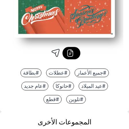
#جميع الأعمار
#عطلات
#بطاقة
#عيد الميلاد
#حانوكا
#عام جديد
#تلوين
#قطع
المجموعات الأخرى