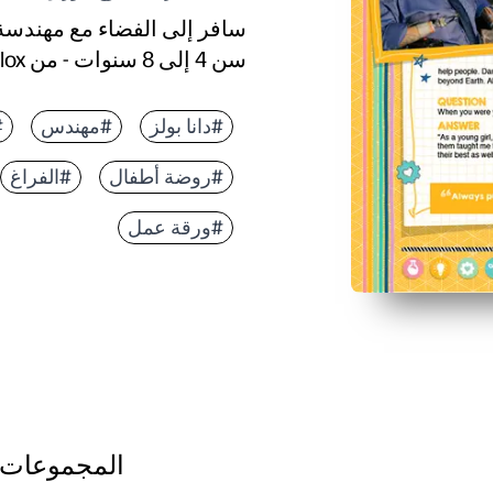
سافر إلى الفضاء مع مهندسة 
سن 4 إلى 8 سنوات - من GoldieBlox
لماذا يعمل:
يمكنك الطباعة والانطلاق - م
#دانا بولز
#مهندس
#
نموذج يحتذى به للمهندس في ا
#روضة أطفال
#الفراغ
تعمل المطالبات السريعة والم
استخدمه في أي مكان - العمل 
#ورقة عمل
المجموعات 