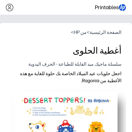
Printables
الصفحة الرئيسية
>
من HP
>
أغطية الحلوى
سلسلة ماجيك ميد القابلة للطباعة - الحرف اليدوية
اجعل حلويات عيد الميلاد الخاصة بك حلوة للغاية مع هذه
الأغطية من Ragonia.
لماذا يعمل:
الطباعة والقص واللصق - لا حاجة إلى أي إعداد مسبق للحلويات الجا
تضيف لمسة احتفالية مصقولة إلى الكب كيك والبراونيز وأكواب الو
حرفة مناسبة للأطفال - تسمح للأطفال بالمساعدة في قص الملابس 
مثالي للحفلات الصفية ومبيعات المخبوزات والتجمعات العائلية -