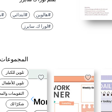
#هالوين
#ابتدائي
#م
#لورا ك. سايرز
المجموعات 
تلوين للكبار
تلوين للأطفال
التقويمات وال
شكرًا لك