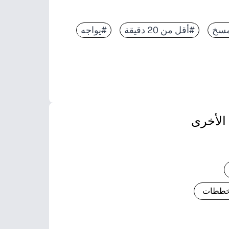
سخ
#أقل من 20 دقيقة
#يواجه
الأخرى
مخططات