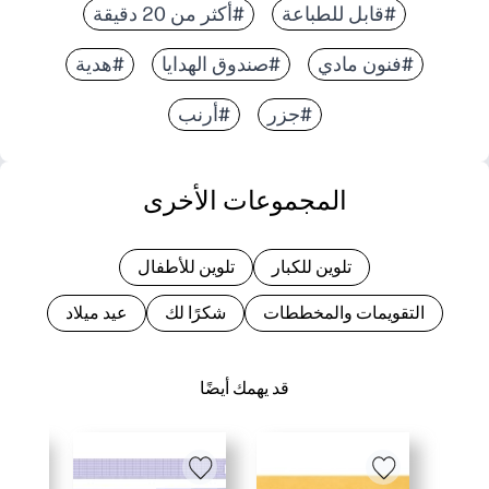
#قابل للطباعة
#أكثر من 20 دقيقة
#فنون مادي
#صندوق الهدايا
#هدية
#جزر
#أرنب
المجموعات الأخرى
تلوين للكبار
تلوين للأطفال
التقويمات والمخططات
شكرًا لك
عيد ميلاد
قد يهمك أيضًا