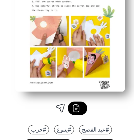
#عيد الفصح
#ينبوع
#حزب