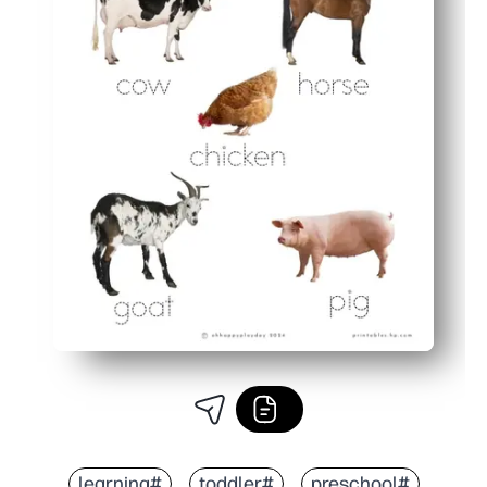
#learning
#toddler
#preschool