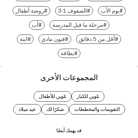
#يوم الأب
#الصفوف 1-3
#روضة أطفال
#مرحلة ما قبل المدرسة
#أب
#أقل من 5 دقائق
#فنون مادي
#ابنة
#بطاقة
المجموعات الأخرى
تلوين للكبار
تلوين للأطفال
التقويمات والمخططات
شكرًا لك
عيد ميلاد
قد يهمك أيضًا