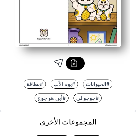
#الحيوانات
#يوم الأب
#بطاقة
#جوجو لي
#أين هو جوج
المجموعات الأخرى