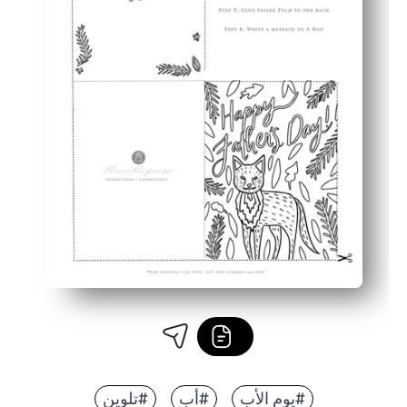
#يوم الأب
#أب
#تلوين