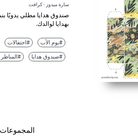
سارة ميدوز - كرافت
صندوق هدايا مطلي يدويًا بنم
بهدايا لوالدك.
#يوم الأب
#احتفالات
#صندوق هدايا
#المناظر ا
المجموعات 