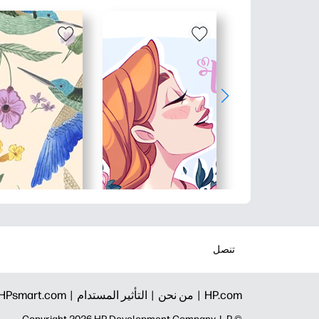
تنصل
HP.com |
من نحن |
التأثير المستدام |
HPsmart.com |