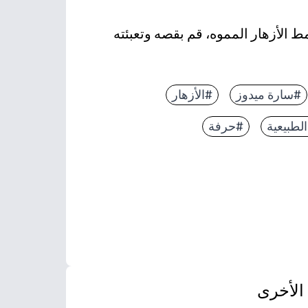
ط الأزهار المموه، قم بقصه وتعبئته
#سارة ميدوز
#الأزهار
لطبيعية
#حرفة
الأخرى