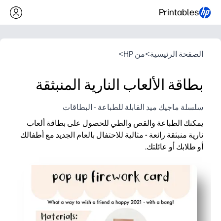
Printables
الصفحة الرئيسية
>
من HP
>
بطاقة الألعاب النارية المنبثقة
سلسلة ماجيك ميد القابلة للطباعة - البطاقات
يمكنك الطباعة والقص والطي للحصول على بطاقة ألعاب
نارية منبثقة رائعة - مثالية للاحتفال بالعام الجديد مع أطفالك
أو طلابك أو عائلتك.
لماذا يعمل:
قابلة للطباعة بدون إعداد مسبق - ما عليك سوى الطباعة على البط
متعة عملية تبني المهارات الحركية الدقيقة والتسلسل والثقة بينما 
انفجار منبثق ملفت للنظر يوفر مظهرًا كبيرًا - رائع لابتسامات الحفل
استخدام متعدد الاستخدامات - يمكنك تحويله إلى دعوات أو ملاحظ