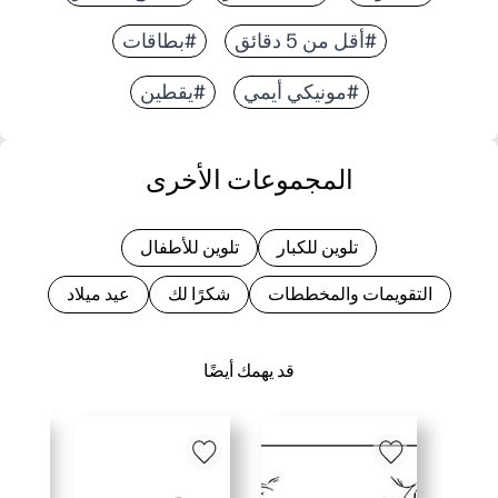
#أقل من 5 دقائق
#بطاقات
#مونيكي أيمي
#يقطين
المجموعات الأخرى
تلوين للكبار
تلوين للأطفال
التقويمات والمخططات
شكرًا لك
عيد ميلاد
قد يهمك أيضًا