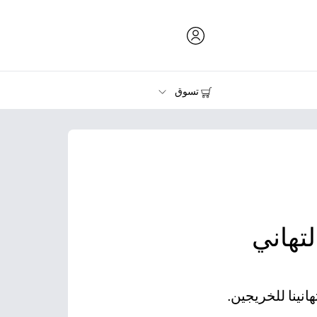
تسوق
الحبر ومسحوق الحبر والورق
الطابعات
لتهاني
انينا للخريجين.